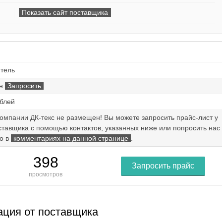
Показать сайт поставщика
тель
ен
Запросить
ублей
компании ДК-текс не размещен! Вы можете запросить прайс-лист у
ставщика с помощью контактов, указанных ниже или попросить нас
то в
комментариях на данной странице
.
398
Запросить прайс
просмотров
ция от поставщика