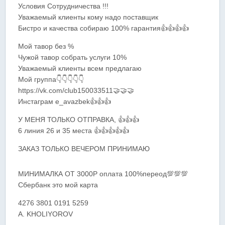
Условия Сотрудничества !!!
Уважаемый клиенты кoму надо поставщик
Бистро и качества собираю 100% гарантия👍👍👍👍
Мой тавор без %
Чужой тавор собрать услуги 10%
Уважаемый клиенты всем предлагаю
Мой группа👇👇👇👇👇
https://vk.com/club150033511🤝🤝🤝
Инстаграм е_avazbek👍👍👍
У МЕНЯ ТОЛЬКО ОТПРАВКА, 👍👍👍
6 линия 26 и 35 места 👍👍👍👍👍
ЗАКАЗ ТОЛЬКО ВЕЧЕРОМ ПРИНИМАЮ
МИНИМАЛКА ОТ 3000Р оплата 100%переод💯💯💯
Сбербанк это мой карта
4276 3801 0191 5259
A. KHOLIYOROV