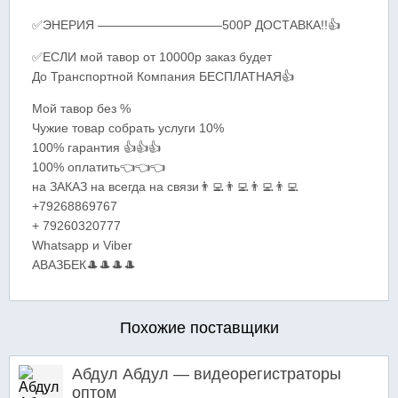
✅ЭНЕРИЯ ——————————500Р ДОСТАВКА!!👍
✅ЕСЛИ мой тавор от 10000р заказ будет
До Транспортной Компания БЕСПЛАТНАЯ👍
Мой тавор без %
Чужие товар собрать услуги 10%
100% гарантия 👍👍👍
100% оплатить👈👈👈
на ЗАКАЗ на всегда на связи👨‍💻️👨‍💻️👨‍💻️👨‍💻️
+79268869767
+ 79260320777
Whatsapp и Viber
АВАЗБЕК🎩🎩🎩🎩
Похожие поставщики
Абдул Абдул — видеорегистраторы
оптом