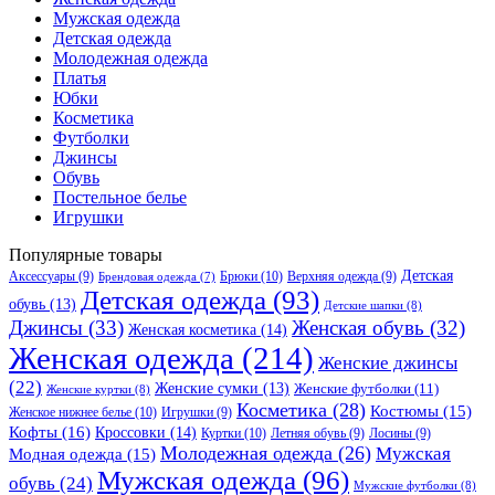
Мужская одежда
Детская одежда
Молодежная одежда
Платья
Юбки
Косметика
Футболки
Джинсы
Обувь
Постельное белье
Игрушки
Популярные товары
Детская
Аксессуары
(9)
Брюки
(10)
Верхняя одежда
(9)
Брендовая одежда
(7)
Детская одежда
(93)
обувь
(13)
Детские шапки
(8)
Джинсы
(33)
Женская обувь
(32)
Женская косметика
(14)
Женская одежда
(214)
Женские джинсы
(22)
Женские сумки
(13)
Женские футболки
(11)
Женские куртки
(8)
Косметика
(28)
Костюмы
(15)
Женское нижнее белье
(10)
Игрушки
(9)
Кофты
(16)
Кроссовки
(14)
Куртки
(10)
Летняя обувь
(9)
Лосины
(9)
Молодежная одежда
(26)
Мужская
Модная одежда
(15)
Мужская одежда
(96)
обувь
(24)
Мужские футболки
(8)