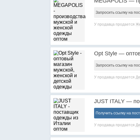
MEGAPOLIS — пр
Запросить ссылку на по
У продавца продается
Же
Opt Style — опто
Запросить ссылку на по
У продавца продается
Де
JUST ITALY — по
Получить ссылку на пос
У продавца продается
Де