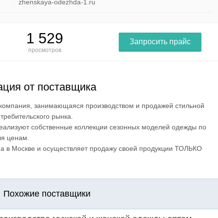
zhenskaya-odezhda-1.ru
1 529
Запросить прайс
просмотров
ция от поставщика
 компания, занимающаяся производством и продажей стильной
требительского рынка.
еализуют собственные коллекции сезонных моделей одежды по
ля ценам.
а в Москве и осуществляет продажу своей продукции ТОЛЬКО
Похожие поставщики