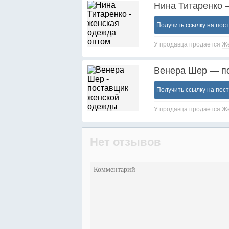
Нина Титаренко 
Получить ссылку на пос
У продавца продается
Же
Венера Шер — п
Получить ссылку на пос
У продавца продается
Же
Нет отзывов