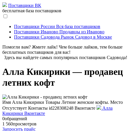
Поставщики ВК
бесплатная база поставщиков
Поставщики России
Вся база поставщиков
Поставщики Иваново
Продавцы из Иваново
Поставщики Садовода
Рынок Садовод в Москве
Помогли вам? Жмите лайк! Чем больше лайков, тем больше
бесплатных поставщиков для вас!
Здесь вы найдете самых популярных поставщиков Садовода!
Алла Кикирики — продавец
летних кофт
Имя
Алла Кикирики
Товары
Летние женские кофты.
Место
Отсутствует
Контакты
id228308248
Вконтакте
Алла
Кикирики Вконтакте
0
обращений
1 560
просмотров
Запросить прайс