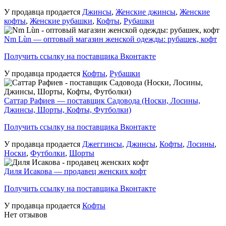
У продавца продается
Джинсы
,
Женские джинсы
,
Женские
кофты
,
Женские рубашки
,
Кофты
,
Рубашки
Nm Lùn — оптовый магазин женской одежды: рубашек, кофт
Получить ссылку на поставщика Вконтакте
У продавца продается
Кофты
,
Рубашки
Саттар Рафиев — поставщик Садовода (Носки, Лосины,
Джинсы, Шорты, Кофты, Футболки)
Получить ссылку на поставщика Вконтакте
У продавца продается
Джеггинсы
,
Джинсы
,
Кофты
,
Лосины
,
Носки
,
Футболки
,
Шорты
Диля Исакова — продавец женских кофт
Получить ссылку на поставщика Вконтакте
У продавца продается
Кофты
Нет отзывов