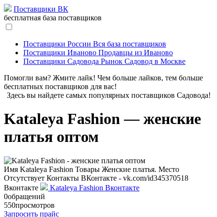
Поставщики ВК
бесплатная база поставщиков
Поставщики России
Вся база поставщиков
Поставщики Иваново
Продавцы из Иваново
Поставщики Садовода
Рынок Садовод в Москве
Помогли вам? Жмите лайк! Чем больше лайков, тем больше
бесплатных поставщиков для вас!
Здесь вы найдете самых популярных поставщиков Садовода!
Kataleya Fashion — женские
платья оптом
Имя
Kataleya Fashion
Товары
Женские платья.
Место
Отсутствует
Контакты
ВКонтакте - vk.com/id345370518
Вконтакте
Kataleya Fashion Вконтакте
0
обращений
550
просмотров
Запросить прайс