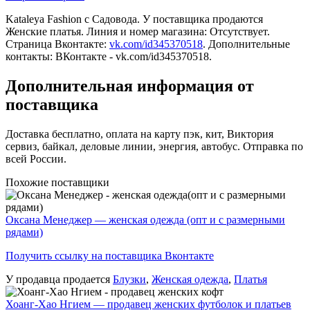
Kataleya Fashion c Садовода. У поставщика продаются
Женские платья. Линия и номер магазина: Отсутствует.
Страница Вконтакте:
vk.com/id345370518
. Дополнительные
контакты: ВКонтакте - vk.com/id345370518.
Дополнительная информация от
поставщика
Доставка бесплатно, оплата на карту пэк, кит, Виктория
сервиз, байкал, деловые линии, энергия, автобус. Отправка по
всей России.
Похожие поставщики
Оксана Менеджер — женская одежда (опт и с размерными
рядами)
Получить ссылку на поставщика Вконтакте
У продавца продается
Блузки
,
Женская одежда
,
Платья
Хоанг-Хао Нгием — продавец женских футболок и платьев