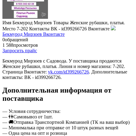
Имя
Бекмурод Мирзоев
Товары
Женские рубашки, платья.
Место
7-202
Контакты
ВК - id399266726
Вконтакте
Бекмурод Мирзоев Вконтакте
0
обращений
1 588
просмотров
Запросить прайс
Бекмурод Мирзоев c Садовода. У поставщика продаются
Женские рубашки, платья. Линия и номер магазина: 7-202.
Страница Вконтакте:
vk.com/id399266726
. Дополнительные
контакты: ВК - id399266726.
Дополнительная информация от
поставщика
— Условия сотрудничества:
— 👫Самовывоз от 1шт.
— 🚚Отправка Транспортной Компанией (ТК на ваш выбор)
— Минималька при отправке от 10 штук разных вещей
— Одна цена на опт и розница