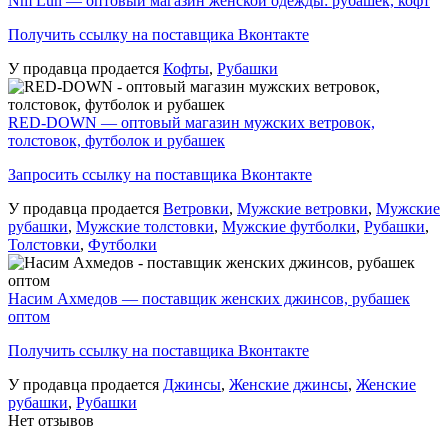
Nm Lùn — оптовый магазин женской одежды: рубашек, кофт
Получить ссылку на поставщика Вконтакте
У продавца продается
Кофты
,
Рубашки
RED-DOWN — оптовый магазин мужских ветровок,
толстовок, футболок и рубашек
Запросить ссылку на поставщика Вконтакте
У продавца продается
Ветровки
,
Мужские ветровки
,
Мужские
рубашки
,
Мужские толстовки
,
Мужские футболки
,
Рубашки
,
Толстовки
,
Футболки
Насим Ахмедов — поставщик женских джинсов, рубашек
оптом
Получить ссылку на поставщика Вконтакте
У продавца продается
Джинсы
,
Женские джинсы
,
Женские
рубашки
,
Рубашки
Нет отзывов