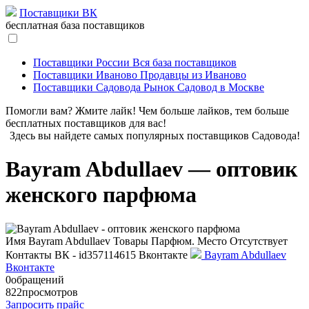
Поставщики ВК
бесплатная база поставщиков
Поставщики России
Вся база поставщиков
Поставщики Иваново
Продавцы из Иваново
Поставщики Садовода
Рынок Садовод в Москве
Помогли вам? Жмите лайк! Чем больше лайков, тем больше
бесплатных поставщиков для вас!
Здесь вы найдете самых популярных поставщиков Садовода!
Bayram Abdullaev — оптовик
женского парфюма
Имя
Bayram Abdullaev
Товары
Парфюм.
Место
Отсутствует
Контакты
ВК - id357114615
Вконтакте
Bayram Abdullaev
Вконтакте
0
обращений
822
просмотров
Запросить прайс