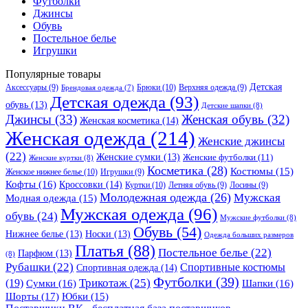
Футболки
Джинсы
Обувь
Постельное белье
Игрушки
Популярные товары
Детская
Аксессуары
(9)
Брюки
(10)
Верхняя одежда
(9)
Брендовая одежда
(7)
Детская одежда
(93)
обувь
(13)
Детские шапки
(8)
Джинсы
(33)
Женская обувь
(32)
Женская косметика
(14)
Женская одежда
(214)
Женские джинсы
(22)
Женские сумки
(13)
Женские футболки
(11)
Женские куртки
(8)
Косметика
(28)
Костюмы
(15)
Женское нижнее белье
(10)
Игрушки
(9)
Кофты
(16)
Кроссовки
(14)
Куртки
(10)
Летняя обувь
(9)
Лосины
(9)
Молодежная одежда
(26)
Мужская
Модная одежда
(15)
Мужская одежда
(96)
обувь
(24)
Мужские футболки
(8)
Обувь
(54)
Нижнее белье
(13)
Носки
(13)
Одежда больших размеров
Платья
(88)
Постельное белье
(22)
Парфюм
(13)
(8)
Рубашки
(22)
Спортивные костюмы
Спортивная одежда
(14)
Футболки
(39)
Трикотаж
(25)
(19)
Сумки
(16)
Шапки
(16)
Шорты
(17)
Юбки
(15)